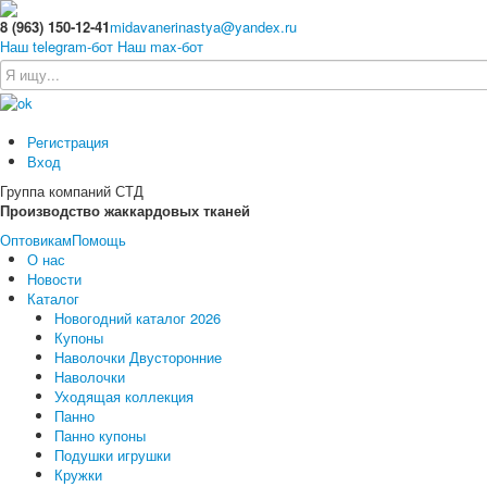
8 (963) 150-12-41
midavanerinastya@yandex.ru
Наш telegram-бот
Наш max-бот
Регистрация
Вход
Группа компаний СТД
Производство жаккардовых тканей
Оптовикам
Помощь
О нас
Новости
Каталог
Новогодний каталог 2026
Купоны
Наволочки Двусторонние
Наволочки
Уходящая коллекция
Панно
Панно купоны
Подушки игрушки
Кружки