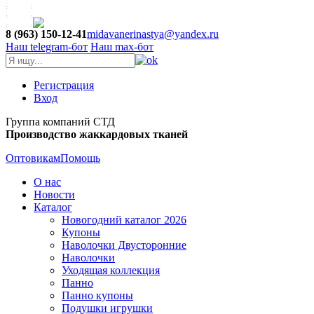
8 (963) 150-12-41
midavanerinastya@yandex.ru
Наш telegram-бот
Наш max-бот
Регистрация
Вход
Группа компаний СТД
Производство жаккардовых тканей
Оптовикам
Помощь
О нас
Новости
Каталог
Новогодний каталог 2026
Купоны
Наволочки Двусторонние
Наволочки
Уходящая коллекция
Панно
Панно купоны
Подушки игрушки