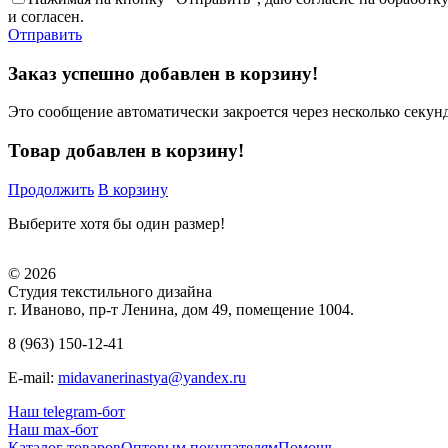
и согласен.
Отправить
Заказ успешно добавлен в корзину!
Это сообщение автоматически закроется через несколько секунд
Товар добавлен в корзину!
Продолжить
В корзину
Выберите хотя бы один размер!
© 2026
Студия текстильного дизайна
г. Иваново, пр-т Ленина, дом 49, помещение 1004.
8 (963) 150-12-41
E-mail:
midavanerinastya@yandex.ru
Наш telegram-бот
Наш max-бот
Каталог товаров
Оптовым покупателям
Помощь