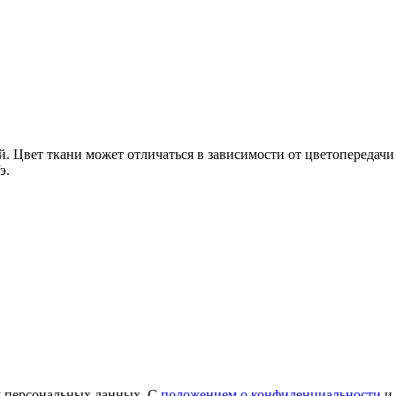
ней. Цвет ткани может отличаться в зависимости от цветопередач
э.
у персональных данных. С
положением о конфиденциальности
и