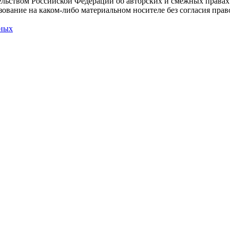
льством Российской Федерации об авторских и смежных правах
ование на каком-либо материальном носителе без согласия право
нных