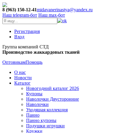
8 (963) 150-12-41
midavanerinastya@yandex.ru
Наш telegram-бот
Наш max-бот
Регистрация
Вход
Группа компаний СТД
Производство жаккардовых тканей
Оптовикам
Помощь
О нас
Новости
Каталог
Новогодний каталог 2026
Купоны
Наволочки Двусторонние
Наволочки
Уходящая коллекция
Панно
Панно купоны
Подушки игрушки
Кружки