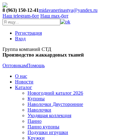
8 (963) 150-12-41
midavanerinastya@yandex.ru
Наш telegram-бот
Наш max-бот
Регистрация
Вход
Группа компаний СТД
Производство жаккардовых тканей
Оптовикам
Помощь
О нас
Новости
Каталог
Новогодний каталог 2026
Купоны
Наволочки Двусторонние
Наволочки
Уходящая коллекция
Панно
Панно купоны
Подушки игрушки
Кружки