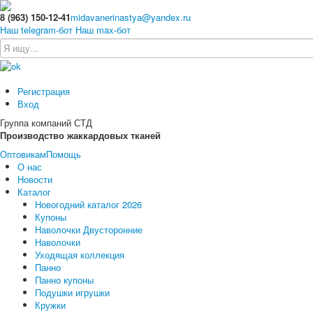
8 (963) 150-12-41
midavanerinastya@yandex.ru
Наш telegram-бот
Наш max-бот
Регистрация
Вход
Группа компаний СТД
Производство жаккардовых тканей
Оптовикам
Помощь
О нас
Новости
Каталог
Новогодний каталог 2026
Купоны
Наволочки Двусторонние
Наволочки
Уходящая коллекция
Панно
Панно купоны
Подушки игрушки
Кружки