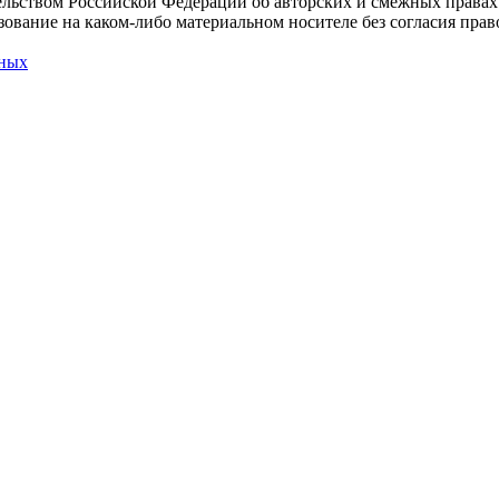
льством Российской Федерации об авторских и смежных правах
ование на каком-либо материальном носителе без согласия право
нных