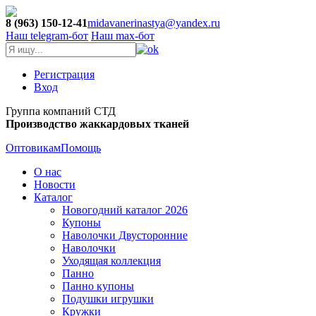
8 (963) 150-12-41
midavanerinastya@yandex.ru
Наш telegram-бот
Наш max-бот
Регистрация
Вход
Группа компаний СТД
Производство жаккардовых тканей
Оптовикам
Помощь
О нас
Новости
Каталог
Новогодний каталог 2026
Купоны
Наволочки Двусторонние
Наволочки
Уходящая коллекция
Панно
Панно купоны
Подушки игрушки
Кружки