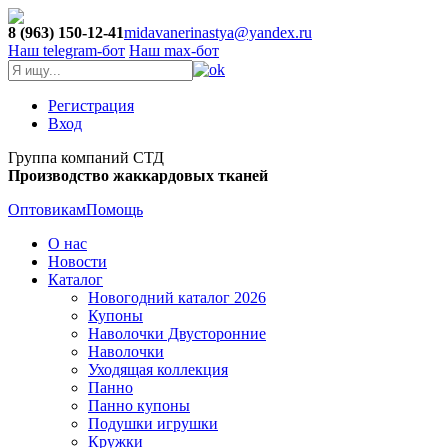
8 (963) 150-12-41
midavanerinastya@yandex.ru
Наш telegram-бот
Наш max-бот
Регистрация
Вход
Группа компаний СТД
Производство жаккардовых тканей
Оптовикам
Помощь
О нас
Новости
Каталог
Новогодний каталог 2026
Купоны
Наволочки Двусторонние
Наволочки
Уходящая коллекция
Панно
Панно купоны
Подушки игрушки
Кружки