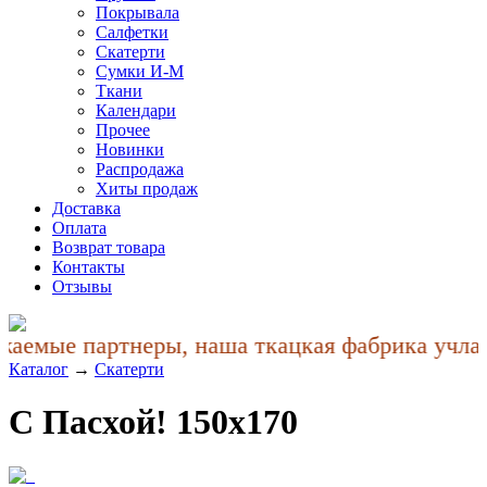
Покрывала
Салфетки
Скатерти
Сумки И-М
Ткани
Календари
Прочее
Новинки
Распродажа
Хиты продаж
Доставка
Оплата
Возврат товара
Контакты
Отзывы
аемые партнеры, наша ткацкая фабрика учла п
Каталог
→
Скатерти
С Пасхой! 150x170