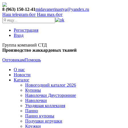
8 (963) 150-12-41
midavanerinastya@yandex.ru
Наш telegram-бот
Наш max-бот
Регистрация
Вход
Группа компаний СТД
Производство жаккардовых тканей
Оптовикам
Помощь
О нас
Новости
Каталог
Новогодний каталог 2026
Купоны
Наволочки Двусторонние
Наволочки
Уходящая коллекция
Панно
Панно купоны
Подушки игрушки
Кружки