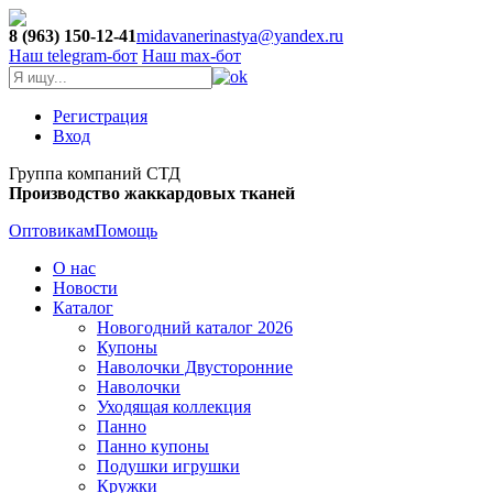
8 (963) 150-12-41
midavanerinastya@yandex.ru
Наш telegram-бот
Наш max-бот
Регистрация
Вход
Группа компаний СТД
Производство жаккардовых тканей
Оптовикам
Помощь
О нас
Новости
Каталог
Новогодний каталог 2026
Купоны
Наволочки Двусторонние
Наволочки
Уходящая коллекция
Панно
Панно купоны
Подушки игрушки
Кружки