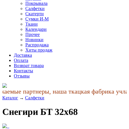
Покрывала
Салфетки
Скатерти
Сумки И-М
Ткани
Календари
Прочее
Новинки
Распродажа
Хиты продаж
Доставка
Оплата
Возврат товара
Контакты
Отзывы
аемые партнеры, наша ткацкая фабрика учла п
Каталог
→
Салфетки
Снегири БТ 32x68