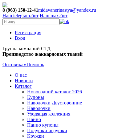
8 (963) 150-12-41
midavanerinastya@yandex.ru
Наш telegram-бот
Наш max-бот
Регистрация
Вход
Группа компаний СТД
Производство жаккардовых тканей
Оптовикам
Помощь
О нас
Новости
Каталог
Новогодний каталог 2026
Купоны
Наволочки Двусторонние
Наволочки
Уходящая коллекция
Панно
Панно купоны
Подушки игрушки
Кружки