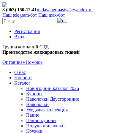
8 (963) 150-12-41
midavanerinastya@yandex.ru
Наш telegram-бот
Наш max-бот
Регистрация
Вход
Группа компаний СТД
Производство жаккардовых тканей
Оптовикам
Помощь
О нас
Новости
Каталог
Новогодний каталог 2026
Купоны
Наволочки Двусторонние
Наволочки
Уходящая коллекция
Панно
Панно купоны
Подушки игрушки
Кружки