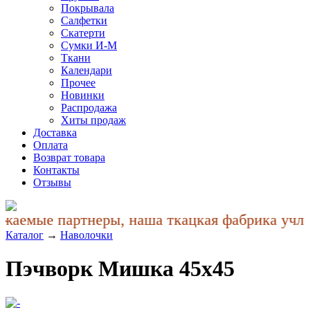
Покрывала
Салфетки
Скатерти
Сумки И-М
Ткани
Календари
Прочее
Новинки
Распродажа
Хиты продаж
Доставка
Оплата
Возврат товара
Контакты
Отзывы
аемые партнеры, наша ткацкая фабрика учла п
Каталог
→
Наволочки
Пэчворк Мишка 45x45