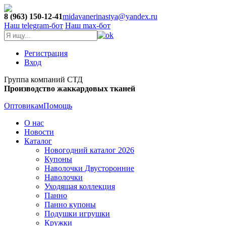
8 (963) 150-12-41
midavanerinastya@yandex.ru
Наш telegram-бот
Наш max-бот
Регистрация
Вход
Группа компаний СТД
Производство жаккардовых тканей
Оптовикам
Помощь
О нас
Новости
Каталог
Новогодний каталог 2026
Купоны
Наволочки Двусторонние
Наволочки
Уходящая коллекция
Панно
Панно купоны
Подушки игрушки
Кружки