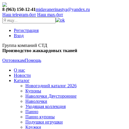
8 (963) 150-12-41
midavanerinastya@yandex.ru
Наш telegram-бот
Наш max-бот
Регистрация
Вход
Группа компаний СТД
Производство жаккардовых тканей
Оптовикам
Помощь
О нас
Новости
Каталог
Новогодний каталог 2026
Купоны
Наволочки Двусторонние
Наволочки
Уходящая коллекция
Панно
Панно купоны
Подушки игрушки
Кружки