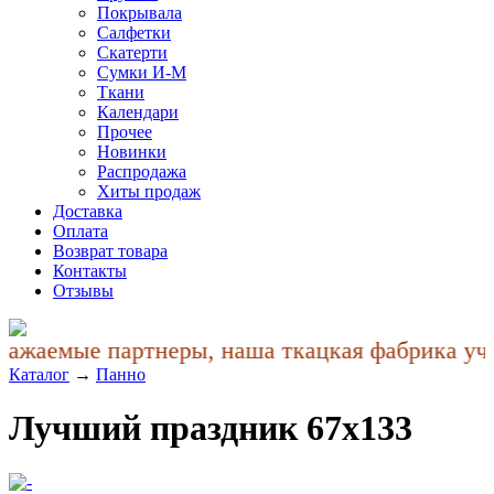
Покрывала
Салфетки
Скатерти
Сумки И-М
Ткани
Календари
Прочее
Новинки
Распродажа
Хиты продаж
Доставка
Оплата
Возврат товара
Контакты
Отзывы
ажаемые партнеры, наша ткацкая фабрика учла
Каталог
→
Панно
Лучший праздник 67x133