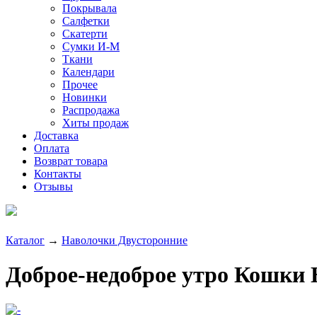
Покрывала
Салфетки
Скатерти
Сумки И-М
Ткани
Календари
Прочее
Новинки
Распродажа
Хиты продаж
Доставка
Оплата
Возврат товара
Контакты
Отзывы
Каталог
→
Наволочки Двусторонние
Доброе-недоброе утро Кошки 