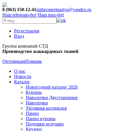
8 (963) 150-12-41
midavanerinastya@yandex.ru
Наш telegram-бот
Наш max-бот
Регистрация
Вход
Группа компаний СТД
Производство жаккардовых тканей
Оптовикам
Помощь
О нас
Новости
Каталог
Новогодний каталог 2026
Купоны
Наволочки Двусторонние
Наволочки
Уходящая коллекция
Панно
Панно купоны
Подушки игрушки
Кружки