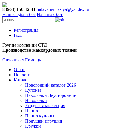
8 (963) 150-12-41
midavanerinastya@yandex.ru
Наш telegram-бот
Наш max-бот
Регистрация
Вход
Группа компаний СТД
Производство жаккардовых тканей
Оптовикам
Помощь
О нас
Новости
Каталог
Новогодний каталог 2026
Купоны
Наволочки Двусторонние
Наволочки
Уходящая коллекция
Панно
Панно купоны
Подушки игрушки
Кружки