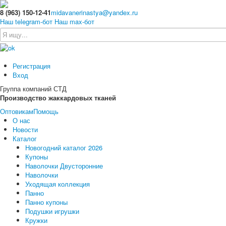
8 (963) 150-12-41
midavanerinastya@yandex.ru
Наш telegram-бот
Наш max-бот
Регистрация
Вход
Группа компаний СТД
Производство жаккардовых тканей
Оптовикам
Помощь
О нас
Новости
Каталог
Новогодний каталог 2026
Купоны
Наволочки Двусторонние
Наволочки
Уходящая коллекция
Панно
Панно купоны
Подушки игрушки
Кружки