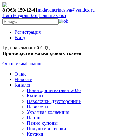
8 (963) 150-12-41
midavanerinastya@yandex.ru
Наш telegram-бот
Наш max-бот
Регистрация
Вход
Группа компаний СТД
Производство жаккардовых тканей
Оптовикам
Помощь
О нас
Новости
Каталог
Новогодний каталог 2026
Купоны
Наволочки Двусторонние
Наволочки
Уходящая коллекция
Панно
Панно купоны
Подушки игрушки
Кружки