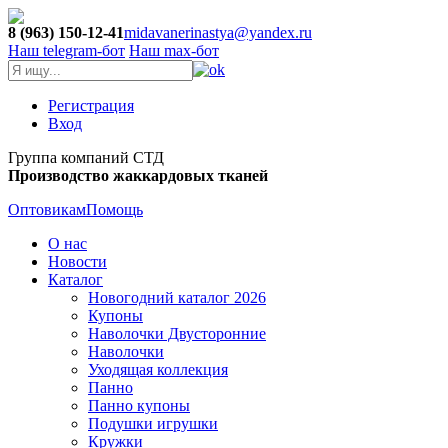
8 (963) 150-12-41
midavanerinastya@yandex.ru
Наш telegram-бот
Наш max-бот
Регистрация
Вход
Группа компаний СТД
Производство жаккардовых тканей
Оптовикам
Помощь
О нас
Новости
Каталог
Новогодний каталог 2026
Купоны
Наволочки Двусторонние
Наволочки
Уходящая коллекция
Панно
Панно купоны
Подушки игрушки
Кружки