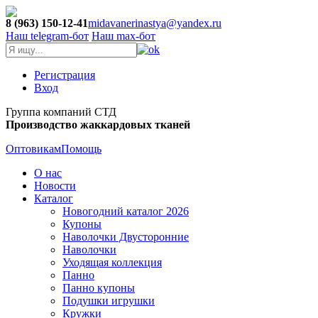
8 (963) 150-12-41
midavanerinastya@yandex.ru
Наш telegram-бот
Наш max-бот
Регистрация
Вход
Группа компаний СТД
Производство жаккардовых тканей
Оптовикам
Помощь
О нас
Новости
Каталог
Новогодний каталог 2026
Купоны
Наволочки Двусторонние
Наволочки
Уходящая коллекция
Панно
Панно купоны
Подушки игрушки
Кружки