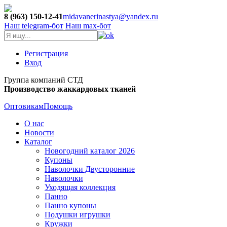
8 (963) 150-12-41
midavanerinastya@yandex.ru
Наш telegram-бот
Наш max-бот
Регистрация
Вход
Группа компаний СТД
Производство жаккардовых тканей
Оптовикам
Помощь
О нас
Новости
Каталог
Новогодний каталог 2026
Купоны
Наволочки Двусторонние
Наволочки
Уходящая коллекция
Панно
Панно купоны
Подушки игрушки
Кружки