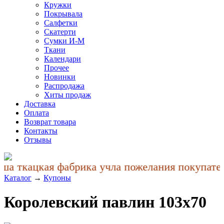
Кружки
Покрывала
Салфетки
Скатерти
Сумки И-М
Ткани
Календари
Прочее
Новинки
Распродажа
Хиты продаж
Доставка
Оплата
Возврат товара
Контакты
Отзывы
а ткацкая фабрика учла пожелания покупателе
Каталог
→
Купоны
Королевский павлин 103x70