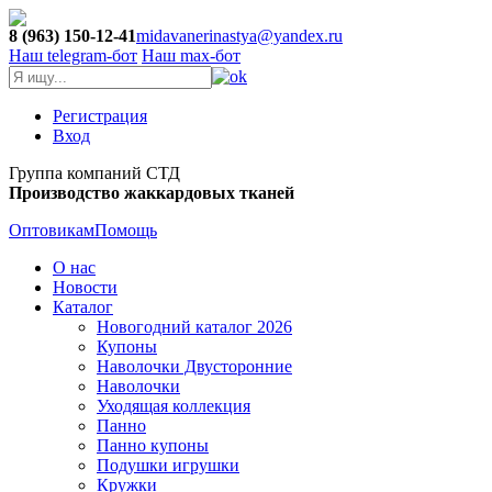
8 (963) 150-12-41
midavanerinastya@yandex.ru
Наш telegram-бот
Наш max-бот
Регистрация
Вход
Группа компаний СТД
Производство жаккардовых тканей
Оптовикам
Помощь
О нас
Новости
Каталог
Новогодний каталог 2026
Купоны
Наволочки Двусторонние
Наволочки
Уходящая коллекция
Панно
Панно купоны
Подушки игрушки
Кружки