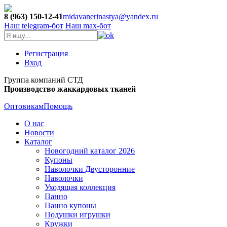
8 (963) 150-12-41
midavanerinastya@yandex.ru
Наш telegram-бот
Наш max-бот
Регистрация
Вход
Группа компаний СТД
Производство жаккардовых тканей
Оптовикам
Помощь
О нас
Новости
Каталог
Новогодний каталог 2026
Купоны
Наволочки Двусторонние
Наволочки
Уходящая коллекция
Панно
Панно купоны
Подушки игрушки
Кружки