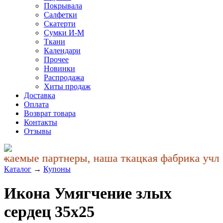
Покрывала
Салфетки
Скатерти
Сумки И-М
Ткани
Календари
Прочее
Новинки
Распродажа
Хиты продаж
Доставка
Оплата
Возврат товара
Контакты
Отзывы
жаемые партнеры, наша ткацкая фабрика учла 
Каталог
→
Купоны
Икона Умягчение злых
сердец 35x25