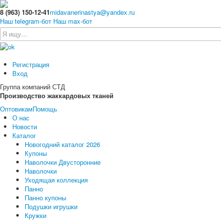
8 (963) 150-12-41
midavanerinastya@yandex.ru
Наш telegram-бот
Наш max-бот
Регистрация
Вход
Группа компаний СТД
Производство жаккардовых тканей
Оптовикам
Помощь
О нас
Новости
Каталог
Новогодний каталог 2026
Купоны
Наволочки Двусторонние
Наволочки
Уходящая коллекция
Панно
Панно купоны
Подушки игрушки
Кружки