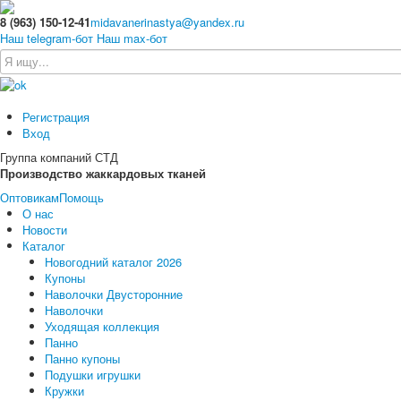
8 (963) 150-12-41
midavanerinastya@yandex.ru
Наш telegram-бот
Наш max-бот
Регистрация
Вход
Группа компаний СТД
Производство жаккардовых тканей
Оптовикам
Помощь
О нас
Новости
Каталог
Новогодний каталог 2026
Купоны
Наволочки Двусторонние
Наволочки
Уходящая коллекция
Панно
Панно купоны
Подушки игрушки
Кружки