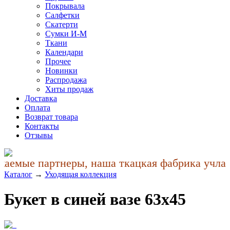
Покрывала
Салфетки
Скатерти
Сумки И-М
Ткани
Календари
Прочее
Новинки
Распродажа
Хиты продаж
Доставка
Оплата
Возврат товара
Контакты
Отзывы
аемые партнеры, наша ткацкая фабрика учла п
Каталог
→
Уходящая коллекция
Букет в синей вазе 63x45