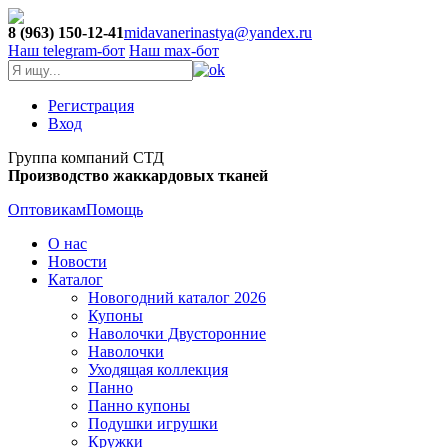
8 (963) 150-12-41
midavanerinastya@yandex.ru
Наш telegram-бот
Наш max-бот
Регистрация
Вход
Группа компаний СТД
Производство жаккардовых тканей
Оптовикам
Помощь
О нас
Новости
Каталог
Новогодний каталог 2026
Купоны
Наволочки Двусторонние
Наволочки
Уходящая коллекция
Панно
Панно купоны
Подушки игрушки
Кружки