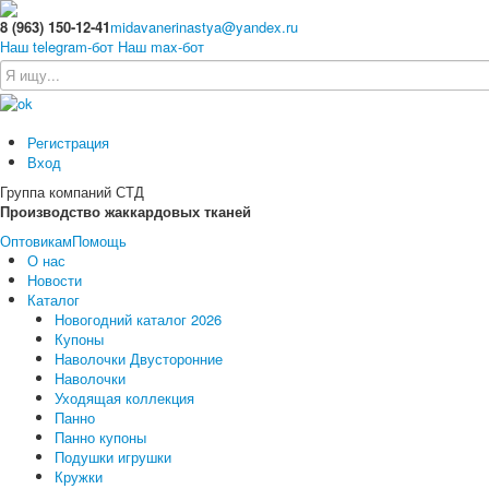
8 (963) 150-12-41
midavanerinastya@yandex.ru
Наш telegram-бот
Наш max-бот
Регистрация
Вход
Группа компаний СТД
Производство жаккардовых тканей
Оптовикам
Помощь
О нас
Новости
Каталог
Новогодний каталог 2026
Купоны
Наволочки Двусторонние
Наволочки
Уходящая коллекция
Панно
Панно купоны
Подушки игрушки
Кружки