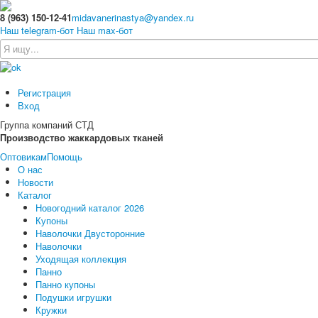
8 (963) 150-12-41
midavanerinastya@yandex.ru
Наш telegram-бот
Наш max-бот
Регистрация
Вход
Группа компаний СТД
Производство жаккардовых тканей
Оптовикам
Помощь
О нас
Новости
Каталог
Новогодний каталог 2026
Купоны
Наволочки Двусторонние
Наволочки
Уходящая коллекция
Панно
Панно купоны
Подушки игрушки
Кружки